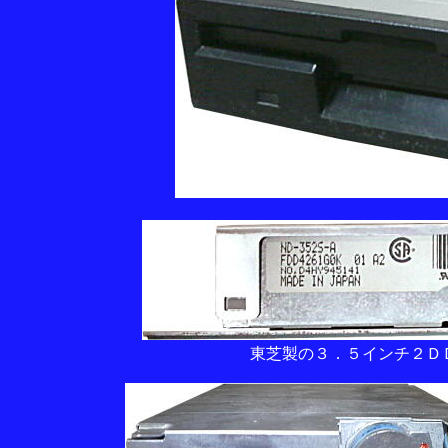
東芝製の３．５インチ２Ｄ