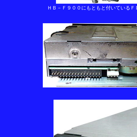
ＨＢ－Ｆ９００にもともと付いているＦ